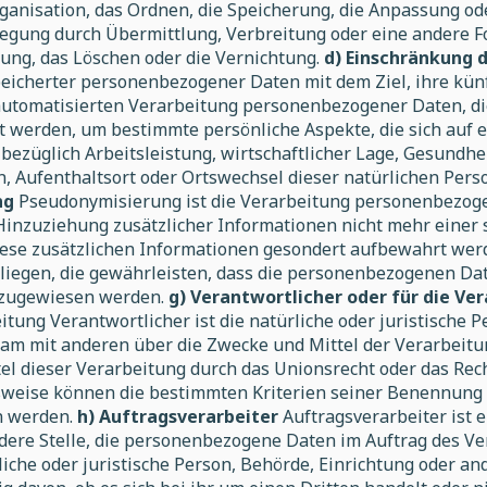
rganisation, das Ordnen, die Speicherung, die Anpassung o
egung durch Übermittlung, Verbreitung oder eine andere Fo
ung, das Löschen oder die Vernichtung.
d) Einschränkung 
peicherter personenbezogener Daten mit dem Ziel, ihre kün
r automatisierten Verarbeitung personenbezogener Daten, di
erden, um bestimmte persönliche Aspekte, die sich auf ei
ezüglich Arbeitsleistung, wirtschaftlicher Lage, Gesundhei
en, Aufenthaltsort oder Ortswechsel dieser natürlichen Pers
ng
Pseudonymisierung ist die Verarbeitung personenbezoge
nzuziehung zusätzlicher Informationen nicht mehr einer 
iese zusätzlichen Informationen gesondert aufbewahrt wer
egen, die gewährleisten, dass die personenbezogenen Daten
n zugewiesen werden.
g) Verantwortlicher oder für die Ve
itung Verantwortlicher ist die natürliche oder juristische 
insam mit anderen über die Zwecke und Mittel der Verarbe
tel dieser Verarbeitung durch das Unionsrecht oder das Rec
sweise können die bestimmten Kriterien seiner Benennung
n werden.
h) Auftragsverarbeiter
Auftragsverarbeiter ist e
dere Stelle, die personenbezogene Daten im Auftrag des Ve
iche oder juristische Person, Behörde, Einrichtung oder a