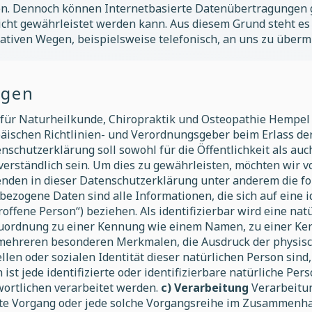
n. Dennoch können Internetbasierte Datenübertragungen g
icht gewährleistet werden kann. Aus diesem Grund steht es 
tiven Wegen, beispielsweise telefonisch, an uns zu übermi
ngen
 für Naturheilkunde, Chiropraktik und Osteopathie Hempel
ropäischen Richtlinien- und Verordnungsgeber beim Erlass 
chutzerklärung soll sowohl für die Öffentlichkeit als auc
verständlich sein. Um dies zu gewährleisten, möchten wir 
wenden in dieser Datenschutzerklärung unter anderem die f
zogene Daten sind alle Informationen, die sich auf eine ide
offene Person“) beziehen. Als identifizierbar wird eine nat
 Zuordnung zu einer Kennung wie einem Namen, zu einer Ke
ehreren besonderen Merkmalen, die Ausdruck der physisch
ellen oder sozialen Identität dieser natürlichen Person sind
 ist jede identifizierte oder identifizierbare natürliche P
wortlichen verarbeitet werden.
c) Verarbeitung
Verarbeitun
rte Vorgang oder jede solche Vorgangsreihe im Zusammen