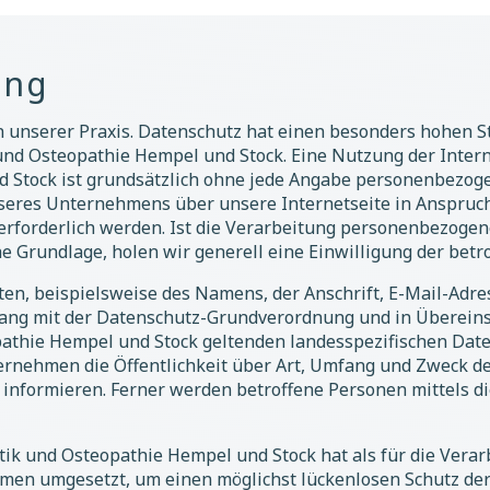
ung
n unserer Praxis. Datenschutz hat einen besonders hohen St
und Osteopathie Hempel und Stock. Eine Nutzung der Intern
 Stock ist grundsätzlich ohne jede Angabe personenbezoge
nseres Unternehmens über unsere Internetseite in Anspruc
forderlich werden. Ist die Verarbeitung personenbezogene
e Grundlage, holen wir generell eine Einwilligung der betr
en, beispielsweise des Namens, der Anschrift, E-Mail-Adr
nklang mit der Datenschutz-Grundverordnung und in Überein
pathie Hempel und Stock geltenden landesspezifischen Dat
rnehmen die Öffentlichkeit über Art, Umfang und Zweck d
nformieren. Ferner werden betroffene Personen mittels d
tik und Osteopathie Hempel und Stock hat als für die Verar
en umgesetzt, um einen möglichst lückenlosen Schutz der 