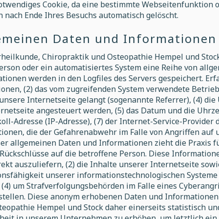
notwendiges Cookie, da eine bestimmte Webseitenfunktion o
n nach Ende Ihres Besuchs automatisch gelöscht.
gemeinen Daten und Informationen
urheilkunde, Chiropraktik und Osteopathie Hempel und Stock
Person oder ein automatisiertes System eine Reihe von all
ionen werden in den Logfiles des Servers gespeichert. Erf
nen, (2) das vom zugreifenden System verwendete Betriebss
unsere Internetseite gelangt (sogenannte Referrer), (4) di
rnetseite angesteuert werden, (5) das Datum und die Uhrzei
okoll-Adresse (IP-Adresse), (7) der Internet-Service-Provide
tionen, die der Gefahrenabwehr im Falle von Angriffen auf
er allgemeinen Daten und Informationen zieht die Praxis f
ückschlüsse auf die betroffene Person. Diese Information
rekt auszuliefern, (2) die Inhalte unserer Internetseite sow
ionsfähigkeit unserer informationstechnologischen Systeme
 (4) um Strafverfolgungsbehörden im Falle eines Cyberangri
tellen. Diese anonym erhobenen Daten und Informationen 
eopathie Hempel und Stock daher einerseits statistisch un
heit in unserem Unternehmen zu erhöhen, um letztlich ein 