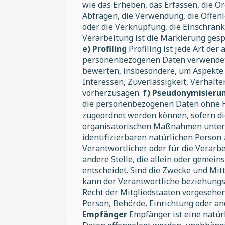
wie das Erheben, das Erfassen, die O
Abfragen, die Verwendung, die Offenl
oder die Verknüpfung, die Einschränk
Verarbeitung ist die Markierung ges
e) Profiling
Profiling ist jede Art de
personenbezogenen Daten verwendet w
bewerten, insbesondere, um Aspekte b
Interessen, Zuverlässigkeit, Verhalt
vorherzusagen.
f) Pseudonymisieru
die personenbezogenen Daten ohne Hi
zugeordnet werden können, sofern d
organisatorischen Maßnahmen unterli
identifizierbaren natürlichen Perso
Verantwortlicher oder für die Verarbe
andere Stelle, die allein oder geme
entscheidet. Sind die Zwecke und Mit
kann der Verantwortliche beziehung
Recht der Mitgliedstaaten vorgesehe
Person, Behörde, Einrichtung oder an
Empfänger
Empfänger ist eine natürl