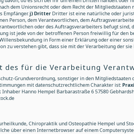
 davon, ob es sich bei ihr um einen Dritten handelt oder n
ach dem Unionsrecht oder dem Recht der Mitgliedstaaten
ls Empfänger.
j) Dritter
Dritter ist eine natürliche oder juri
enen Person, dem Verantwortlichen, dem Auftragsverarbeite
antwortlichen oder des Auftragsverarbeiters befugt sind,
ung ist jede von der betroffenen Person freiwillig für den 
illensbekundung in Form einer Erklärung oder einer sons
son zu verstehen gibt, dass sie mit der Verarbeitung der s
t des für die Verarbeitung Verant
schutz-Grundverordnung, sonstiger in den Mitgliedstaaten
timmungen mit datenschutzrechtlichem Charakter ist:
Prax
k
Inhaber Hanno Hempel Barbarastraße 6 57580 Gebhardshai
ock.de
turheilkunde, Chiropraktik und Osteopathie Hempel und St
welche über einen Internetbrowser auf einem Computersyst